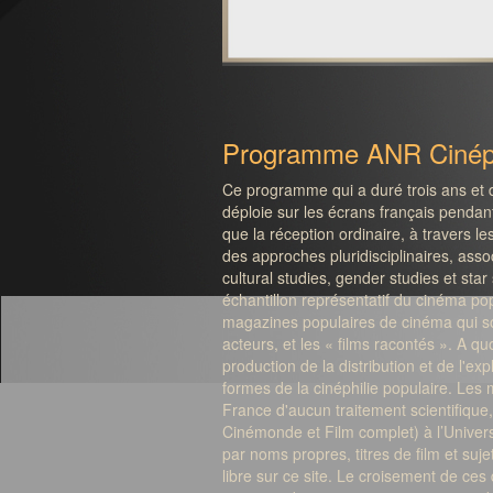
Programme ANR Ciné
Ce programme qui a duré trois ans et d
déploie sur les écrans français pendan
que la réception ordinaire, à travers l
des approches pluridisciplinaires, associ
cultural studies, gender studies et st
échantillon représentatif du cinéma popu
magazines populaires de cinéma qui son
acteurs, et les « films racontés ». A qu
production de la distribution et de l'exp
formes de la cinéphilie populaire. Les 
France d'aucun traitement scientifique
Cinémonde et Film complet) à l’Unive
par noms propres, titres de film et suj
libre sur ce site. Le croisement de ce