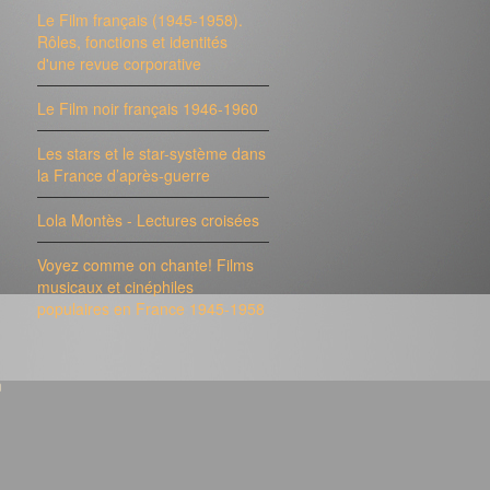
Le Film français (1945-1958).
Rôles, fonctions et identités
d'une revue corporative
Le Film noir français 1946-1960
Les stars et le star-système dans
la France d’après-guerre
Lola Montès - Lectures croisées
Voyez comme on chante! Films
musicaux et cinéphiles
populaires en France 1945-1958
n