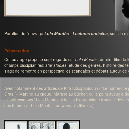
Parution de l'ouvrage
Lola Montès - Lectures croisées
, sous la d
Présentation:
Cet ouvrage propose sept regards sur
Lola Montès
, dernier film de
champs disciplianires:
star studies
, étude des genres, histoire des t
s'agit de remettre en perspective les scandales et débats autour de 
Avec notamment des articles de Kira Kitsopanidou (« ‘Le numéro le 
Gras (« Martine au cirque, Martine au bûcher, ou le point aveugle d
m’intéresse pas.’ Lola Montès et le film biographique français des an
des femmes’ : Lola Montès, un woman’s film ? »).