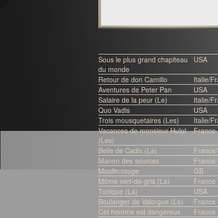
Sous le plus grand chapiteau
USA
du monde
Retour de don Camillo
Italie/F
Aventures de Peter Pan
USA
Salaire de la peur (Le)
Italie/F
Quo Vadis
USA
Trois mousquetaires (Les)
Italie/F
Vacances de monsieur Hulot
France
(Les)
Belle de Cadix (La)
France
Manon des sources
France
Moulin-rouge
GB
Môme vert-de-gris (La)
France
Tunique (La)
USA
Boulanger de Valorgue (Le)
France
Cet homme est dangereux
France