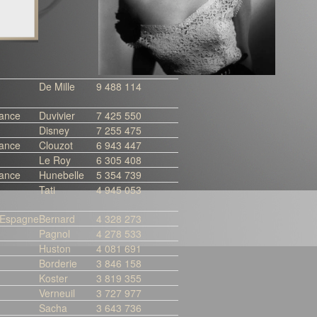
De Mille
9 488 114
rance
Duvivier
7 425 550
Disney
7 255 475
rance
Clouzot
6 943 447
Le Roy
6 305 408
rance
Hunebelle
5 354 739
Tati
4 945 053
/Espagne
Bernard
4 328 273
Pagnol
4 278 533
Huston
4 081 691
Borderie
3 846 158
Koster
3 819 355
Verneuil
3 727 977
Sacha
3 643 736