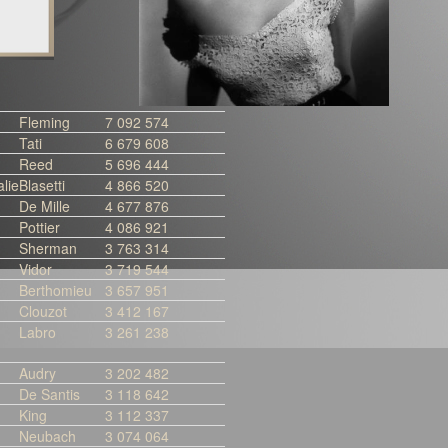
Fleming
7 092 574
Tati
6 679 608
Reed
5 696 444
alie
Blasetti
4 866 520
De Mille
4 677 876
Pottier
4 086 921
Sherman
3 763 314
Vidor
3 719 544
Berthomieu
3 657 951
Clouzot
3 412 167
Labro
3 261 238
Audry
3 202 482
De Santis
3 118 642
King
3 112 337
Neubach
3 074 064