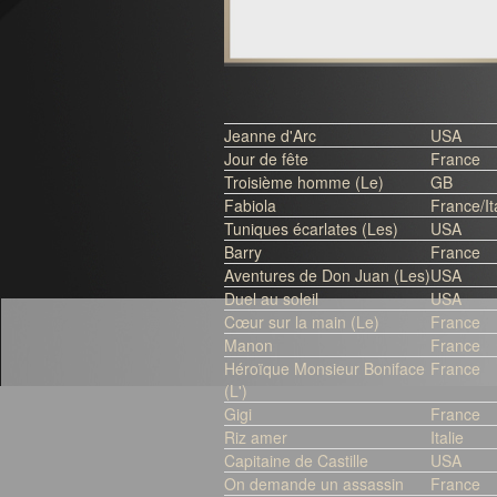
Jeanne d'Arc
USA
Jour de fête
France
Troisième homme (Le)
GB
Fabiola
France/It
Tuniques écarlates (Les)
USA
Barry
France
Aventures de Don Juan (Les)
USA
Duel au soleil
USA
Cœur sur la main (Le)
France
Manon
France
Héroïque Monsieur Boniface
France
(L')
Gigi
France
Riz amer
Italie
Capitaine de Castille
USA
On demande un assassin
France