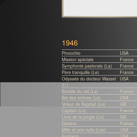
1946
Pinocchio
USA
Mission spéciale
France
Symphonie pastorale (La)
France
Père tranquille (Le)
France
Odyssée du docteur Wassel
USA
(L')
Bataille du rail (La)
France
Bal des sirènes (Le)
USA
Voleur de Bagdad (Le)
GB
Capitan (Le)
France
Livre de la jungle (Le)
GB
Destins
France
Mille et une nuits (Les)
USA
Fantasia
USA