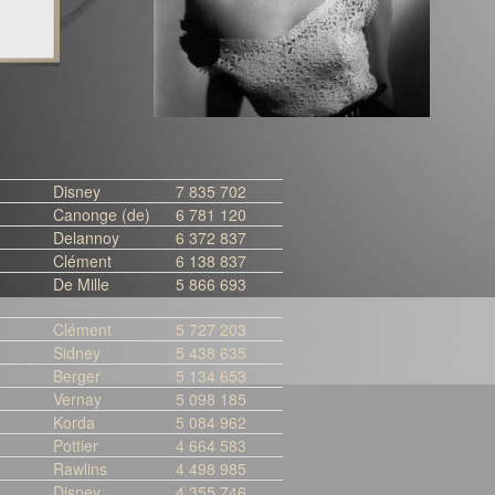
Disney
7 835 702
Canonge (de)
6 781 120
Delannoy
6 372 837
Clément
6 138 837
De Mille
5 866 693
Clément
5 727 203
Sidney
5 438 635
Berger
5 134 653
Vernay
5 098 185
Korda
5 084 962
Pottier
4 664 583
Rawlins
4 498 985
Disney
4 355 746