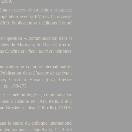
e 2009.
néma : espaces de projection et espaces
oopération avec la FMSH, l’Université
 2009. Publication aux éditions Honoré
c en question », communication dans le
ersités de Marmara, de Bacesehir et de
ans
Cinéma et villes : lieux et mémoires
,
unication au colloque international de
. Publication dans
L’acteur de cinéma :
r, Christian Viviani (dir.), Presses
., pp. 159-173.
arité et méthodologie », communication
onal d'Histoire de l'Art, Paris, 2 et 3
ène Bessière et Jean Gili (dir.), INHA-
ns le cadre du colloque international
er
Contemporaines », São Paulo, 1
, 2 et 3