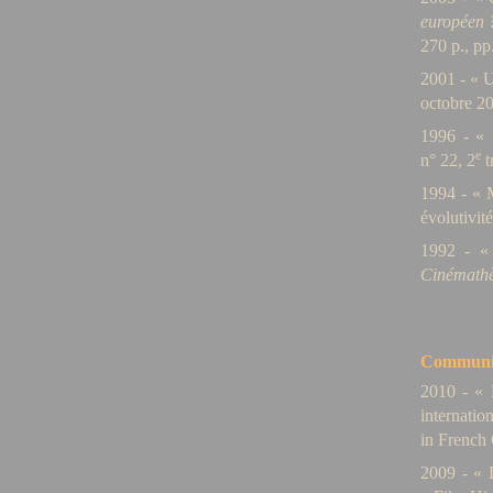
européen 
270 p., pp
2001 - « 
octobre 20
1996 - « 
e
n° 22, 2
t
1994 -
« M
évolutivit
1992 - « 
Cinémath
Communic
2010 - « P
internatio
in French 
2009 - « 