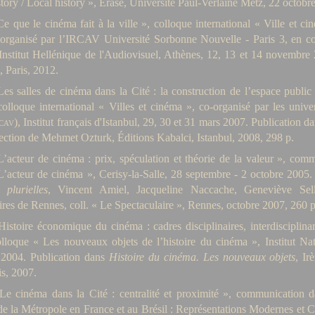
tory / Local history », Erase, Université Paul-Verlaine Metz, 22 octobr
e que le cinéma fait à la ville », colloque international « Ville et ci
 organisé par l’IRCAV Université Sorbonne Nouvelle - Paris 3, en c
Institut Hellénique de l'Audiovisuel, Athènes, 12, 13 et 14 novembre
 Paris, 2012.
es salles de cinéma dans la Cité : la construction de l’espace publi
olloque international « Villes et cinéma », co-organisé par les univ
cav
), Institut français d'Istanbul, 29, 30 et 31 mars 2007. Publication d
rection de Mehmet Ozturk, Éditions Kabalci, Istanbul, 2008, 298 p.
’acteur de cinéma : prix, spéculation et théorie de la valeur », comm
L’acteur de cinéma », Cerisy-la-Salle, 28 septembre - 2 octobre 2005
 plurielles
, Vincent Amiel, Jacqueline Naccache, Geneviève Sellie
ires de Rennes, coll. « Le Spectaculaire », Rennes, octobre 2007, 260 p
istoire économique du cinéma : cadres disciplinaires, interdisciplin
lloque « Les nouveaux objets de l’histoire du cinéma », Institut Nati
2004. Publication dans
Histoire du cinéma. Les nouveaux objets
, Ir
s, 2007.
Le cinéma dans la Cité : centralité et proximité », communication da
e la Métropole en France et au Brésil : Représentations Modernes et 