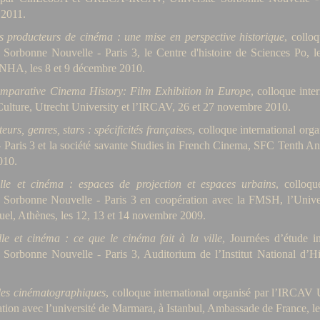
2011.
s producteurs de cinéma : une mise en perspective historique
, collo
é Sorbonne Nouvelle - Paris 3, le Centre d'histoire de Sciences Po, 
INHA, les 8 et 9 décembre 2010.
mparative Cinema History: Film Exhibition in Europe
, colloque inte
ulture, Utrecht University et l’IRCAV, 26 et 27 novembre 2010.
teurs, genres, stars : spécificités françaises
, colloque international or
 Paris 3 et la société savante Studies in French Cinema, SFC Tenth A
010.
ille et cinéma : espaces de projection et espaces urbains
, colloqu
é Sorbonne Nouvelle - Paris 3 en coopération avec la FMSH, l’Univers
uel, Athènes, les 12, 13 et 14 novembre 2009.
le et cinéma : ce que le cinéma fait à la ville
, Journées d’étude i
 Sorbonne Nouvelle - Paris 3, Auditorium de l’Institut National d’Hi
lles cinématographiques
, colloque international organisé par l’IRCAV 
tion avec l’université de Marmara, à Istanbul, Ambassade de France, l