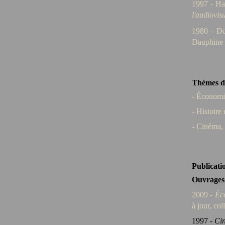
1997 - Hab
l'audiovis
1980 - Do
Dauphine
Thèmes d
- Économie
- Histoire
- Cinéma,
Publicati
Ouvrages
2009 -
Éco
à jour, co
1997 -
Ci