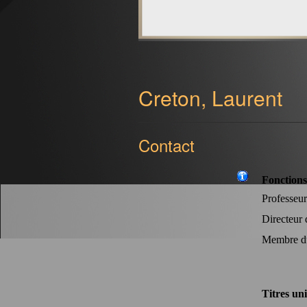
Creton, Laurent
Contact
Fonctions
Professeur
Directeur d
Membre du
Titres uni