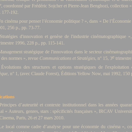
?
, coordonné par Frédéric Sojcher et Pierre-Jean Benghozi, collection 
. 177-192.
Un cinéma pour penser l’économie politique ? », dans « De l’Économie
01, 256 p., pp. 73-77.
Stratégies d'innovation et genèse de l'industrie cinématographique 
rimestre 1996, 228 p., pp. 115-141.
anagement stratégique de l'innovation dans le secteur cinématographiqu
e
é des normes », revue
Communications et Stratégies
, n° 15, 3
trimestre
Évolutions des structures et options stratégiques de l'exploitation
èque
, n° 1, (avec Claude Forest), Éditions Yellow Now, mai 1992, 150 p
ations
rincipes d’auteurité et contexte institutionnel dans les années quara
nal « Auteurs, genres, stars : spécificités françaises », IRCAV Univers
Cinema, Paris, 26 et 27 mars 2010.
Le local comme cadre d’analyse pour une économie du cinéma », co