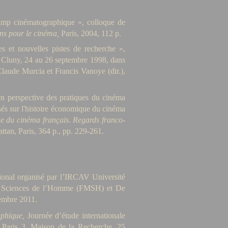
hamp cinématographique », colloque de
ns pour le cinéma,
Paris, 2004, 112 p.
s et nouvelles pistes de recherche »,
 Cluny, 24 au 26 septembre 1998, dans
Claude Murcia et Francis Vanoye (dir.),
en perspective des pratiques du cinéma
sés sur l'histoire économique du cinéma
e du cinéma français. Regards franco-
ttan, Paris, 364 p., pp. 229-261.
tional organisé par l’IRCAV Université
es Sciences de l’Homme (FMSH) et De
cembre 2011.
phique,
Journée d’étude internationale
aris 3, Maison de la Recherche, 25