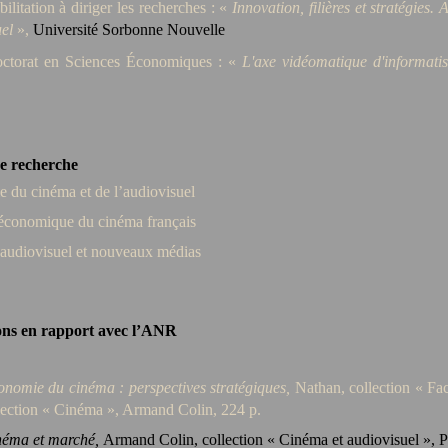
ilitation à diriger les recherches : «
Innovation, filières et stratégies.
uel
»,
Université Sorbonne Nouvelle
ctorat en Sciences Économiques : «
L'axe vidéomatique d'informatis
e recherche
 du cinéma et de l’audiovisuel
 économique du cinéma français
 audiovisuel et nouveaux médias
ons
en rapport avec l’ANR
nomie du cinéma : perspectives stratégiques,
Nathan, collection « Fac
llection « Cinéma », Armand Colin, 224 p.
néma et marché,
Armand Colin, collection « Cinéma et audiovisuel », Pa