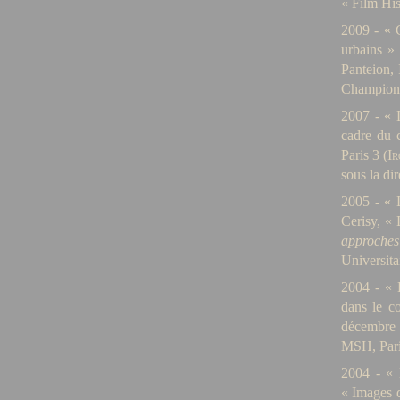
« Film His
2009 - « C
urbains »
Panteion, 
Champion,
2007 - « L
cadre du c
Paris 3 (
Ir
sous la di
2005 - « L
Cerisy, « 
approches
Universita
2004 - « H
dans le co
décembre 
MSH, Pari
2004 - « 
« Images d