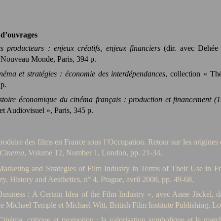
 d’ouvrages
s producteurs : enjeux créatifs, enjeux financiers
(dir. avec
Dehée 
 Nouveau Monde, Paris, 394 p.
néma et stratégies : économie des interdépendances
, collection « T
 p.
stoire économique du cinéma français : production et financement (
t Audiovisuel », Paris, 345 p.
roduire des films en France sous l’Occupation. Retour sur les origine
 Cinema
, Volume 12, Number 1, London, pp. 21-34.
Marketing and Strategies of Film Industry in Terms of Their Use in 
y, History and Aesthetics, n° 4, Prague, avril 2008, pp. 49-68.
Business : A Certain Idea of the Film Industry », avec Anne Jäckel, 
de Michael Temple et Michael Witt, British Film Institute Publishing, L
Cinéma, critique et promotion : la valorisation symbolique et le mar