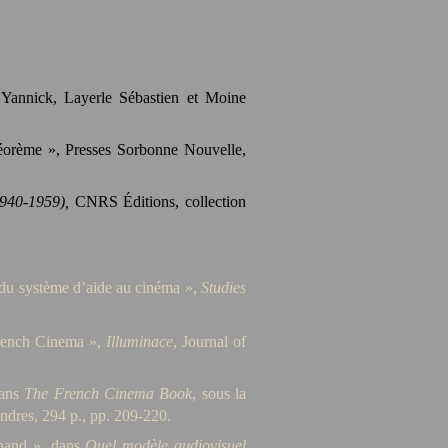
Yannick, Layerle Sébastien et Moine
héorème », Presses Sorbonne Nouvelle,
1940-1959),
CNRS Éditions, collection
s du système d’aide au cinéma »,
Studies
French Cinema »,
Illuminace
, Journal of
dans
The French Cinema Book
, sous la
ondres, 294 p., pp. 209-220.
chand », dans
Quel modèle audiovisuel