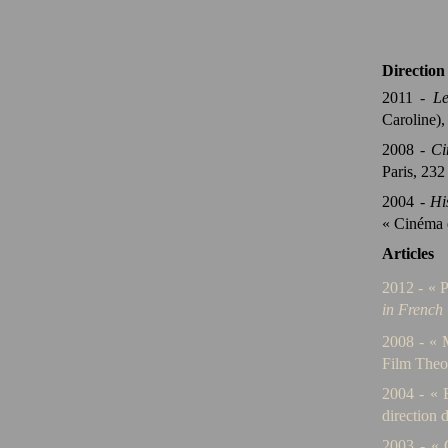
Direction
2011 -
Le
Caroline
)
,
2008 -
Ci
Paris, 232
2004 -
Hi
« Cinéma e
Articles
2012 -
« P
in French
2008 -
« 
Film Theor
2004 - « 
direction 
2003 - « 