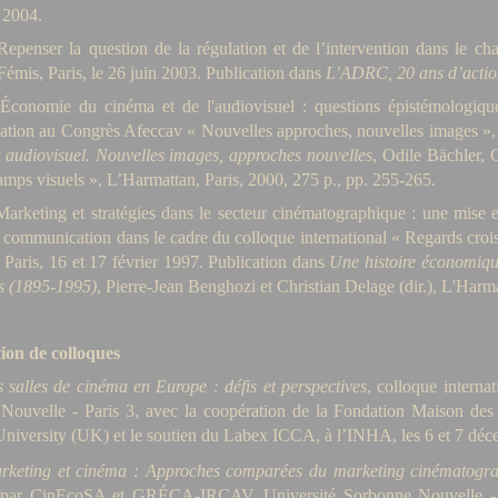
 2004.
Repenser la question de la régulation et de l’intervention dans le c
mis, Paris, le 26 juin 2003. Publication dans
L’ADRC, 20 ans d’actio
Économie du cinéma et de l'audiovisuel : questions épistémologique
tion au Congrès Afeccav « Nouvelles approches, nouvelles images »,
 audiovisuel. Nouvelles images, approches nouvelles
, Odile Bächler, 
amps visuels », L’Harmattan, Paris, 2000, 275 p., pp. 255-265.
Marketing et stratégies dans le secteur cinématographique : une mise 
, communication dans le cadre du colloque international « Regards croi
, Paris, 16 et 17 février 1997. Publication dans
Une histoire économiqu
s (1895-1995)
, Pierre-Jean Benghozi et Christian Delage (dir.), L'Harma
ion de colloques
s salles de cinéma en Europe : défis et perspectives
, colloque interna
Nouvelle - Paris 3, avec la coopération de la Fondation Maison d
niversity (UK) et le soutien du Labex ICCA, à l’INHA, les 6 et 7 dé
rketing et cinéma : Approches comparées du marketing cinématogra
 par CinEcoSA et GRÉCA-IRCAV, Université Sorbonne Nouvelle - P