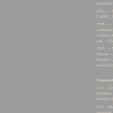
septembre
2003 - « 
l’ADRC, Fé
1998 -
« 
communica
Cinéma et
coll. « Ch
1997 -
« 
français »
français »
américain
Organisat
2011 -
Le
Sorbonne 
Montfort U
2011 -
Ma
organisée