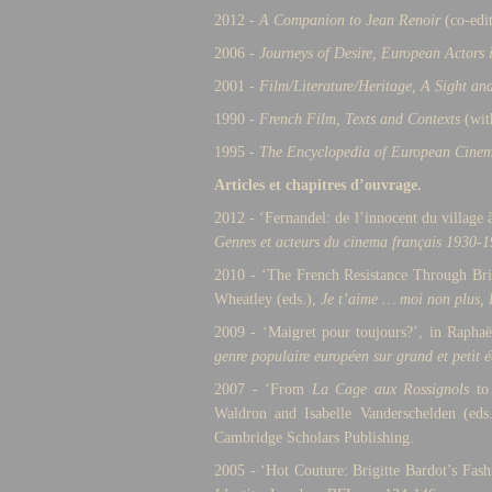
2012 -
A Companion to Jean Renoir
(co-edit
2006 -
Journeys of Desire, European Actors
2001 -
Film/Literature/Heritage, A Sight a
1990 -
French Film, Texts and Contexts
(wit
1995 -
The Encyclopedia of European Cine
Articles et chapitres d’ouvrage.
2012 - ‘Fernandel: de l’innocent du village
Genres et acteurs du cinema français 1930-
2010 - ‘The French Resistance Through Bri
Wheatley (eds.),
Je t’aime … moi non plus, 
2009 - ‘Maigret pour toujours?’, in Raphaë
genre populaire européen sur grand et petit 
2007 - ‘From
La Cage aux Rossignols
t
Waldron and Isabelle Vanderschelden (eds
Cambridge Scholars Publishing.
2005 - ‘Hot Couture: Brigitte Bardot’s Fas