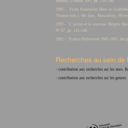
Identity
, London: BFI, pp. 134-146.
1995 - ‘From Proletarian Hero to Godfathe
Thumin (eds.),
Me Jane, Masculinity, Movi
1993 - ‘L’ancien et le nouveau: Brigitte Ba
Nº 67, pp. 141-146.
1992 - ‘France-Hollywood 1945-1965, the pol
Recherches au sein de 
- contribution aux recherches sur les stars: 
- contribution aux recherches sur les genres