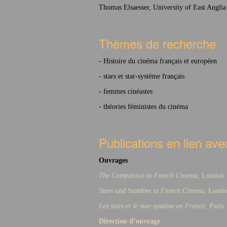
Thomas Elsaesser, University of East Anglia
Thèmes de recherche
- Histoire du cinéma français et européen
- stars et star-système français
- femmes cinéastes
- théories féministes du cinéma
Publications en lien ave
Ouvrages
The Companion to French Cinema
, London:
Stars and Stardom in French Cinema
, Londo
Les stars et le star-système en France
, Paris
Direction d’ouvrage