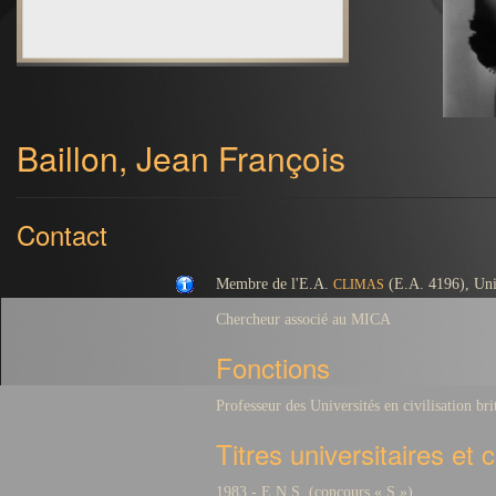
Baillon, Jean François
Contact
Membre de l'E.A.
(E.A. 4196), Uni
CLIMAS
Chercheur associé au MICA
Fonctions
Professeur des Universités
en civilisation br
Titres universitaires et 
1983 - E.N.S. (concours « S »)